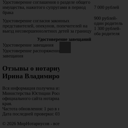
Удостоверение соглашения о разделе общего
имущества, нажитого супругами в период
7 000 рублей
брака
900 рублей-
Удостоверение согласия законных
один родитель
представителей, опекунов, попечителей на
1 300 рублей-
выезд несовершеннолетних детей за границу
оба родителя
Удостоверение завещаний
Удостоверение завещания
2 400 рублей
Удостоверение распоряжения об отмене
500 рублей
завещания
Отзывы о нотариусе: Боровкова
Ирина Владимировна
Вся информация получена из открытого реестра
Министерства Юстиции Российской Федерации и с
официального сайта нотариальной палаты Красноярского
края.
Частота обновления: 1 раз в неделю.
Дата последней проверки: 03.08.2026
©
2026
МирНотариусов - все права зашищены