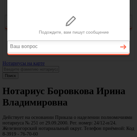
Нотариусы на карте
Поиск
Нотариус Боровкова Ирина
Владимировна
Действует на основании Приказа о наделении полномочиями
нотариуса № 251 от 29.09.2000. Рег. номер: 24/12-н/24.
Железногорский нотариальный округ. Телефон приёмной: Код
8-3919 - 76-70-60