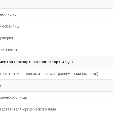
еских лиц
ческих лиц
доверия
еренности
нтов (паспорт, загранпаспорт и т.д.)
в, а также выписок из них за страницу копии (выписки)
и
зического лица
едставителя юридического лица