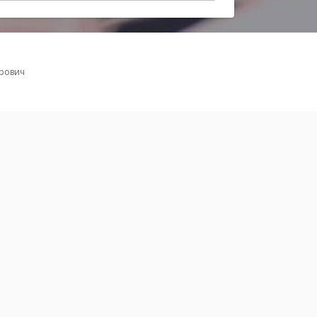
рович