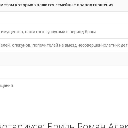
дметом которых являются семейные правоотношения
 имущества, нажитого супругами в период брака
елей, опекунов, попечителей на выезд несовершеннолетних дет
ещания
нотариусе: Бриль Роман Але