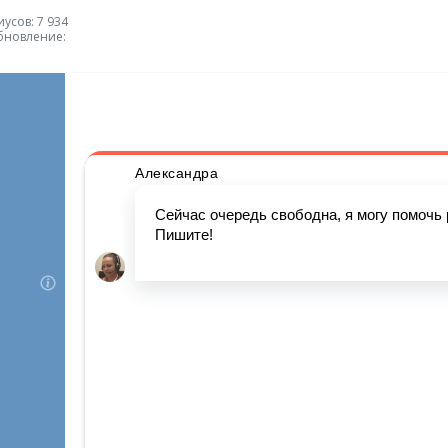
усов: 7 934
бновление: