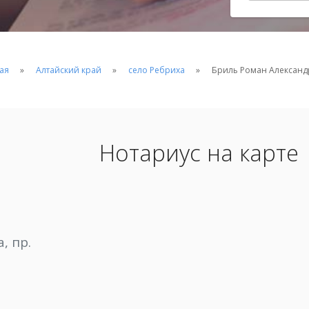
ая
Алтайский край
село Ребриха
Бриль Роман Александ
Нотариус на карте
, пр.