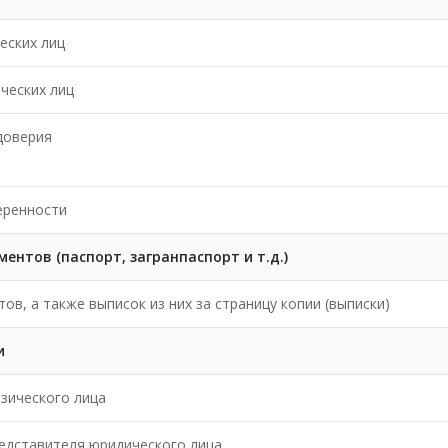
еских лиц
ческих лиц
доверия
еренности
нтов (паспорт, загранпаспорт и т.д.)
в, а также выписок из них за страницу копии (выписки)
и
зического лица
едставителя юридического лица