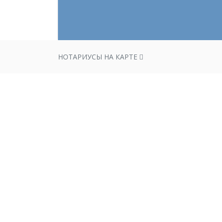
НОТАРИУСЫ НА КАРТЕ
Нотариус Григо
Эдуардовна
Действует на основании Приказа
нотариуса № 438-к от 14.07.1994. Р
Подпорожский нотариальный окру
2-18-03