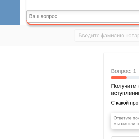
рьева Лариса
 о наделении полномочиями
ег. номер: 47/21-н/47.
г. Телефон приёмной: (813-65)