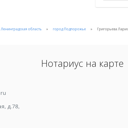
Ленинградская область
город Подпорожье
Григорьева Лари
Нотариус на карте
.ru
я, д.78,