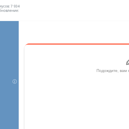
усов: 7 934
бновление: