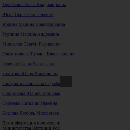
Теребкова Ольга Владимировна
Юсов Сергей Евгеньевич
Яркина Марина Владимировна
Турчина Марина Андреевна
Микаелян Сергей Рафикович
Овсянникова Татьяна Вячеславовна
Гуленко Елена Васильевна
Золотова Юлия Викторовна
Горбушина Светлана Серафимовна
Сошникова Юлия Станиславовна
Сергеева Наталия Юрьевна
Козлова Любовь Михайловна
Вся информация получена из открытого реестра
Министерства Юстиции Российской Федерации и с