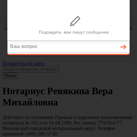
Нотариусы на карте
Поиск
Нотариус Ревякина Вера
Михайловна
Действует на основании Приказа о наделении полномочиями
нотариуса № 105-ч от 01.04.1999. Рег. номер: 77/470-н/77.
Московский городской нотариальный округ. Телефон
приёмной: (499) 209-37-85