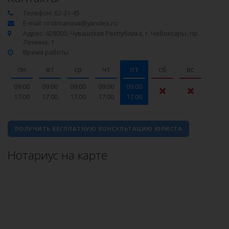
Телефон: 62-31-45
E-mail: nrotmanova@yandex.ru
Адрес: 428000, Чувашская Республика, г. Чебоксары, пр.
Ленина, 1
Время работы
пн
вт
ср
чт
пт
сб
вс
09:00
09:00
09:00
09:00
09:00
17:00
17:00
17:00
17:00
17:00
ПОЛУЧИТЬ БЕСПЛАТНУЮ КОНСУЛЬТАЦИЮ ЮРИСТА
Нотариус на карте