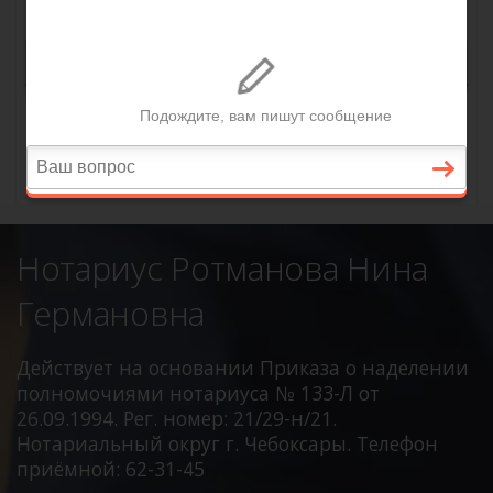
Нотариус Ротманова Нина
Германовна
Действует на основании Приказа о наделении
полномочиями нотариуса № 133-Л от
26.09.1994. Рег. номер: 21/29-н/21.
Нотариальный округ г. Чебоксары. Телефон
приёмной: 62-31-45