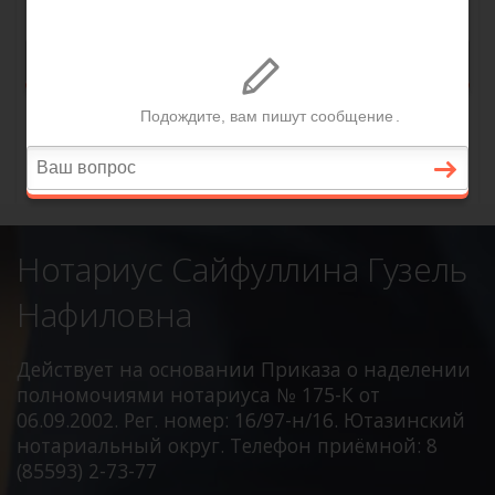
Нотариус Сайфуллина Гузель
Нафиловна
Действует на основании Приказа о наделении
полномочиями нотариуса № 175-К от
06.09.2002. Рег. номер: 16/97-н/16. Ютазинский
нотариальный округ. Телефон приёмной: 8
(85593) 2-73-77