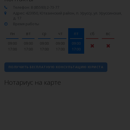
Телефон: 8 (85593) 2-73-77
Адрес: 423950, Ютазинский район, п. Уруссу, ул. Уруссинская,
д. 17
Время работы
пн
вт
ср
чт
пт
сб
вс
09:00
09:00
09:00
09:00
09:00
17:00
17:00
17:00
17:00
17:00
ПОЛУЧИТЬ БЕСПЛАТНУЮ КОНСУЛЬТАЦИЮ ЮРИСТА
Нотариус на карте