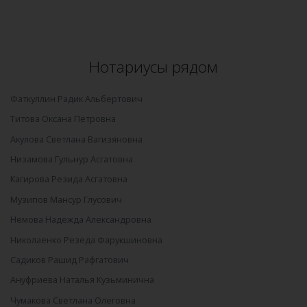
Нотариусы рядом
Фаткуллин Радик Альбертович
Титова Оксана Петровна
Акулова Светлана Вагизяновна
Низамова Гульнур Асгатовна
Кагирова Резида Асгатовна
Музипов Мансур Глусович
Немова Надежда Александровна
Николаенко Резеда Фарукшиновна
Садиков Рашид Рафгатович
Ануфриева Наталья Кузьминична
Чумакова Светлана Олеговна