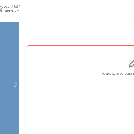
усов: 7 934
бновление: