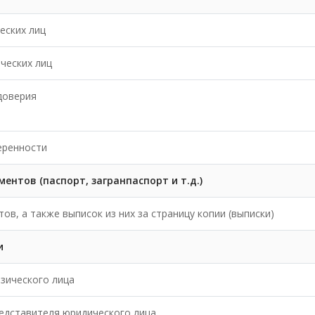
еских лиц
ческих лиц
доверия
еренности
нтов (паспорт, загранпаспорт и т.д.)
в, а также выписок из них за страницу копии (выписки)
и
зического лица
едставителя юридического лица