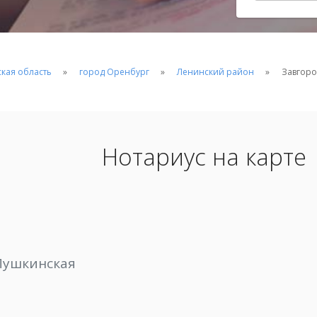
кая область
город Оренбург
Ленинский район
Завгоро
Нотариус на карте
. Пушкинская