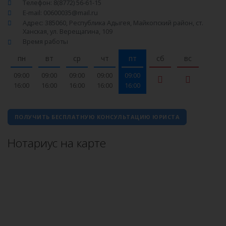
Телефон: 8(8772) 56-61-15
E-mail: 00600035@mail.ru
Адрес: 385060, Республика Адыгея, Майкопский район, ст.
Ханская, ул. Верещагина, 109
Время работы
пн
вт
ср
чт
пт
сб
вс
09:00
09:00
09:00
09:00
09:00
16:00
16:00
16:00
16:00
16:00
ПОЛУЧИТЬ БЕСПЛАТНУЮ КОНСУЛЬТАЦИЮ ЮРИСТА
Нотариус на карте