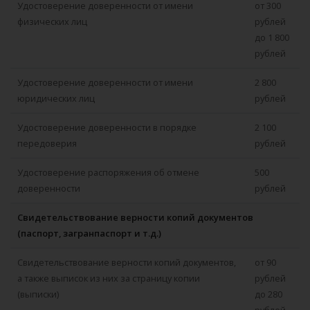
Удостоверение доверенности от имени
от 300
физических лиц
рублей
до 1 800
рублей
Удостоверение доверенности от имени
2 800
юридических лиц
рублей
Удостоверение доверенности в порядке
2 100
передоверия
рублей
Удостоверение распоряжения об отмене
500
доверенности
рублей
Свидетельствование верности копий документов
(паспорт, загранпаспорт и т.д.)
Свидетельствование верности копий документов,
от 90
а также выписок из них за страницу копии
рублей
(выписки)
до 280
рублей