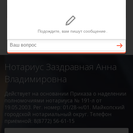
Нотариус Заздравная Анна
Владимировна
Действует на основании Приказа о наделении
полномочиями нотариуса № 191-л от
19.05.2003. Рег. номер: 01/28-н/01. Майкопский
городской нотариальный округ. Телефон
приёмной: 8(8772) 56-61-15