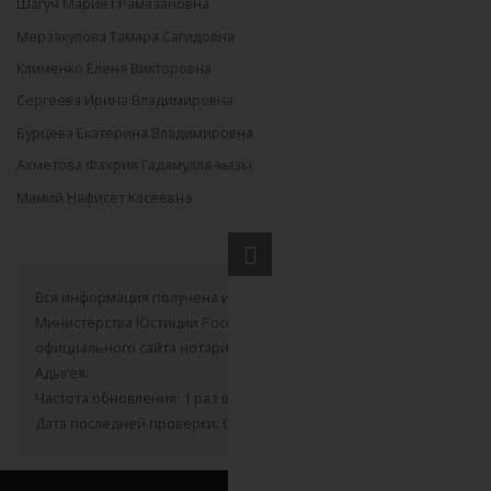
Шагуч Мариет Рамазановна
Мерзакулова Тамара Сагидовна
Клименко Елена Викторовна
Сергеева Ирина Владимировна
Бурцева Екатерина Владимировна
Ахметова Фахрия Гадамулла-кызы
Мамий Нафисет Касеевна
Вся информация получена из открытого реестра
Министерства Юстиции Российской Федерации и с
официального сайта нотариальной палаты Республики
Адыгея.
Частота обновления: 1 раз в неделю.
Дата последней проверки: 03.08.2026