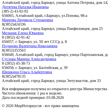
Алтайский край, город Барнаул, улица Антона Петрова, дом 14
Дитятева Наталья Ивановна
(385-2) 43-92-92
656065, Алтайский край, г.Барнаул, ул.Попова, 98-а
Мареева Людмила Степановна
8(3852)424336
Алтайский край, город Барнаул, улица Панфиловцев, дом 25
Мельник Елена Юрьевна
8 (3852) 42-91-42
656057, г. Барнаул, ул. 50 лет СССр д. 8
Поданева Валентина Николаевна
8(3852)353563
656049, Алтайский край, город Барнаул, улица Партизанская, д
Суслова Марина Александровна
8 (2852) 45-38-73
656058, г. Барнаул, ул. Балтийская, д. 39
Шишкина Ольга Альбертовна
8(3852)478135
Алтайский край, город Барнаул, улица Энтузиастов, дом 33
Вся информация получена из открытого реестра Министерства
Частота обновления: 1 раз в неделю.
Дата последней проверки: 03.08.2026
©
2026
МирНотариусов - все права зашищены