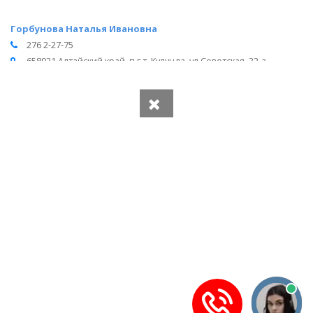
Горбунова Наталья Ивановна
276 2-27-75
658921 Алтайский край, п.г.т. Кулунда, ул.Советская, 32-а
Вся информация получена из открытого реестра
Министерства Юстиции Российской Федерации и с
официального сайта нотариальной палаты Алтайского края.
Частота обновления: 1 раз в неделю.
Дата последней проверки: 03.08.2026
©
2026
МирНотариусов - все права зашищены