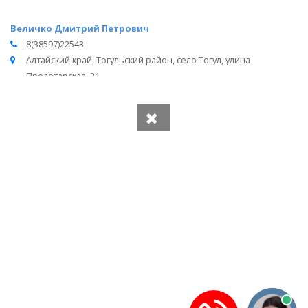
Величко Дмитрий Петрович
8(38597)22543
Алтайский край, Тогульский район, село Тогул, улица
Пролетарская, 21
Вся информация получена из открытого реестра
Министерства Юстиции Российской Федерации и с
официального сайта нотариальной палаты Алтайского края.
Частота обновления: 1 раз в неделю.
Дата последней проверки: 03.08.2026
©
2026
МирНотариусов - все права зашищены