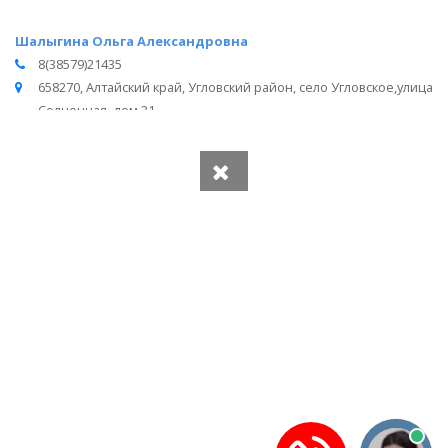
Шалыгина Ольга Александровна
8(38579)21435
658270, Алтайский край, Угловский район, село Угловское,улица
Солнечная, дом 21
Вся информация получена из открытого реестра
Министерства Юстиции Российской Федерации и с
официального сайта нотариальной палаты Алтайского края.
Частота обновления: 1 раз в неделю.
Дата последней проверки: 03.08.2026
©
2026
МирНотариусов - все права зашищены