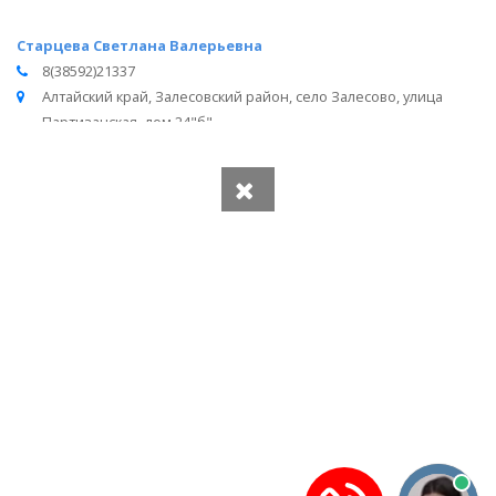
Старцева Светлана Валерьевна
8(38592)21337
Алтайский край, Залесовский район, село Залесово, улица
Партизанская, дом 24"б"
Вся информация получена из открытого реестра
Министерства Юстиции Российской Федерации и с
официального сайта нотариальной палаты Алтайского края.
Частота обновления: 1 раз в неделю.
Дата последней проверки: 03.08.2026
©
2026
МирНотариусов - все права зашищены