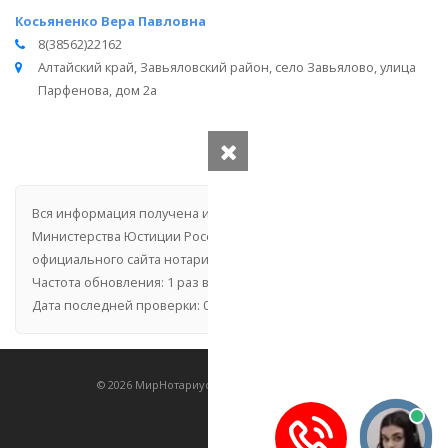
Косьяненко Вера Павловна
8(38562)22162
Алтайский край, Завьяловский район, село Завьялово, улица
Парфенова, дом 2а
Вся информация получена из открытого реестра
Министерства Юстиции Российской Федерации и с
официального сайта нотариальной палаты Алтайского края.
Частота обновления: 1 раз в неделю.
Дата последней проверки: 03.08.2026
©
2026
МирНотариусов - все права зашищены