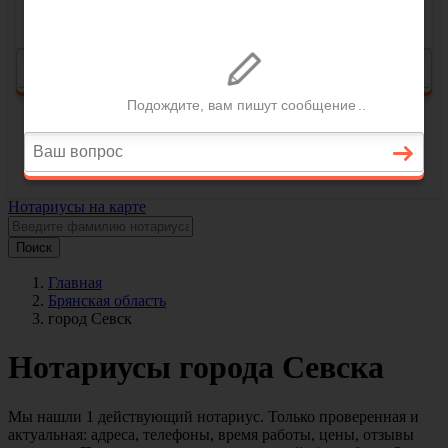
Нотариусы на карте
Поиск
Главная
Брянская область
город Севск
Нотариусы города Севска
Мы нашли 1 действующий нотариус. Только проверенная и
актуальная: адреса, телефоны, время работы, цены, отзывы