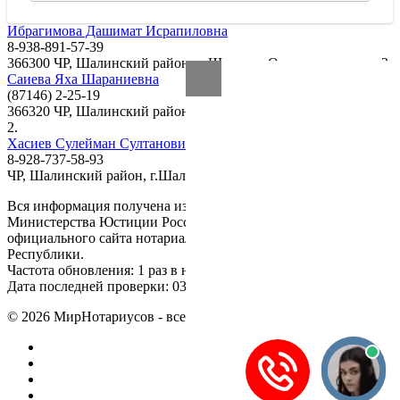
Ибрагимова Дашимат Исрапиловна
8-938-891-57-39
366300 ЧР, Шалинский район, г. Шали, ул.Орджоникидзе, д. 3
Саиева Яха Шараниевна
(87146) 2-25-19
366320 ЧР, Шалинский район, г. Шали, ул. Учительская, 1, кв.
2.
Хасиев Сулейман Султанович
8-928-737-58-93
ЧР, Шалинский район, г.Шали, ул.Ленина
Вся информация получена из открытого реестра
Министерства Юстиции Российской Федерации и с
официального сайта нотариальной палаты Чеченской
Республики.
Частота обновления: 1 раз в неделю.
Дата последней проверки: 03.08.2026
©
2026
МирНотариусов - все права зашищены