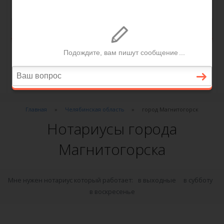
Главная
Челябинская область
город Магнитогорск
Нотариусы города
Магнитогорска
Мне нужен нотариус который работает:
в выходные
в субботу
в воскресенье