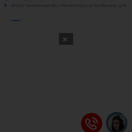
455023, Челябинская обл., г.Магнитогорск, ул.Октябрьская, д.38
‹
1
2
›
Вся информация получена из открытого реестра
Министерства Юстиции Российской Федерации и с
официального сайта нотариальной палаты Челябинской
области.
Частота обновления: 1 раз в неделю.
Дата последней проверки: 03.08.2026
©
2026
МирНотариусов - все права зашищены