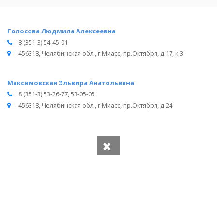
Голосова Людмила Алексеевна
8 (351-3) 54-45-01
456318, Челябинская обл., г.Миасс, пр.Октября, д.17, к.3
Максимовская Эльвира Анатольевна
8 (351-3) 53-26-77, 53-05-05
456318, Челябинская обл., г.Миасс, пр.Октября, д.24
Вся информация получена из открытого реестра
Министерства Юстиции Российской Федерации и с
официального сайта нотариальной палаты Челябинской
области.
Частота обновления: 1 раз в неделю.