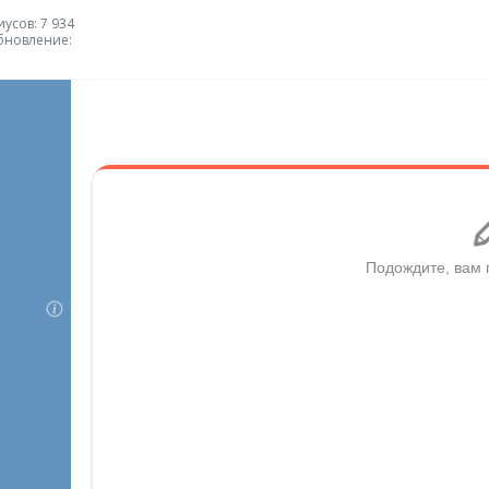
усов: 7 934
бновление: