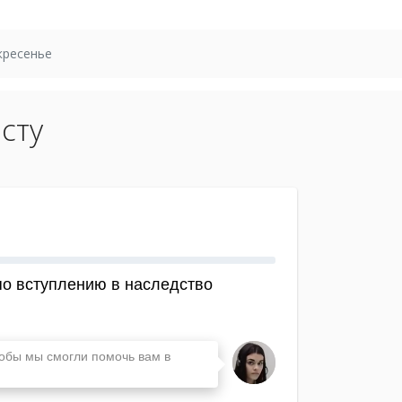
кресенье
сту