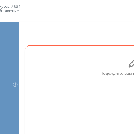
усов: 7 934
бновление: