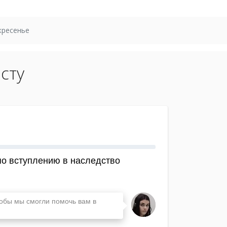
кресенье
сту