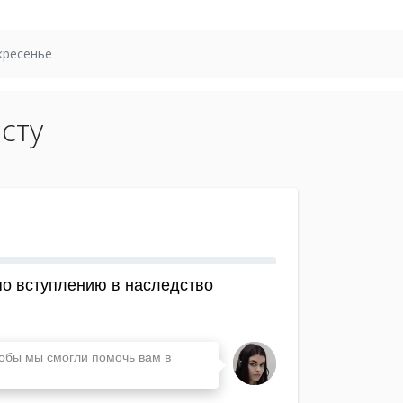
кресенье
сту