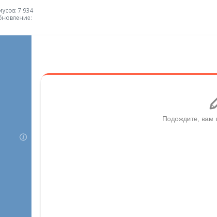
усов: 7 934
бновление: