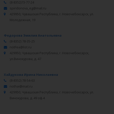
(8-8352)73-77-24
spiridonova_eg@mail.ru
429950, Чувашская Республика, г. Новочебоксарск, ул.
Молодежная, 19
Федорова Эмилия Анатольевна
(8-8352) 78-35-25
notFea@list.ru
429950, Чувашская Республика, г. Новочебоксарск,
ул.Винокурова, д. 47
Хайдукова Ирина Николаевна
(8-8352) 78-54-63
nothai@mail.ru
429950, Чувашская Республика, г. Новочебоксарск, ул.
Винокурова, д. 49 оф.4