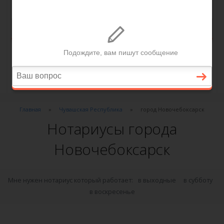
Главная
Чувашская Республика
город Новочебоксарск
Нотариусы города
Новочебоксарск
Мне нужен нотариус который работает:
в выходные
в субботу
в воскресенье