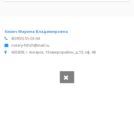
Хихич Марина Владимировна
8(3955) 55-03-04
notary-hihch@mail.ru
665838, г. Ангарск, 19 микрорайон, д.10, оф. 48
Вся информация получена из открытого реестра
Министерства Юстиции Российской Федерации и с
официального сайта нотариальной палаты Иркутской
области.
Частота обновления: 1 раз в неделю.
Дата последней проверки: 03.08.2026