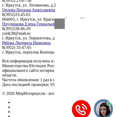
8(3952) 25-87-58
г. Иркутск, ул. Литвинова, д.2
Орлова Наталья Анатольевна
8(3952)33-45-03
664003, г. Иркутск, ул. Красноармейская, д.13
Прудникова Елена Геннадьевна
8(3952)38-86-29
yurik38@mail.ru
г. Иркутск, ул. Лермонтова, д.78, оф. 406
Рябова Людмила Ивановна
8(3952) 33-47-65
г. Иркутск, переулок Кооперативный, д.2
Вся информация получена из открытого реестра
Министерства Юстиции Российской Федерации и с
официального сайта нотариальной палаты Иркутской
области.
Частота обновления: 1 раз в неделю.
Дата последней проверки: 03.08.2026
©
2026
МирНотариусов - все права зашищены