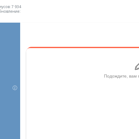
усов: 7 934
бновление: