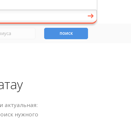
ПОИСК
атау
и актуальная:
Поиск нужного