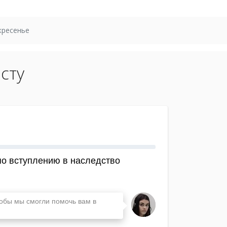
кресенье
сту