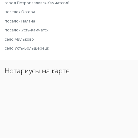
город Петропавловск-Камчатский
поселок Оссора
поселок Палана
поселок Усть-Камчатск
село Мильково
село Усть-Большерецк
Нотариусы на карте