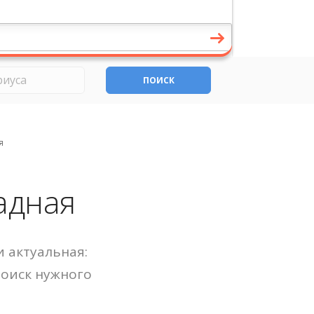
ПОИСК
я
адная
 актуальная:
Поиск нужного