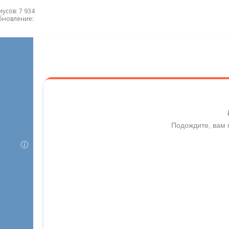
усов: 7 934
бновление: