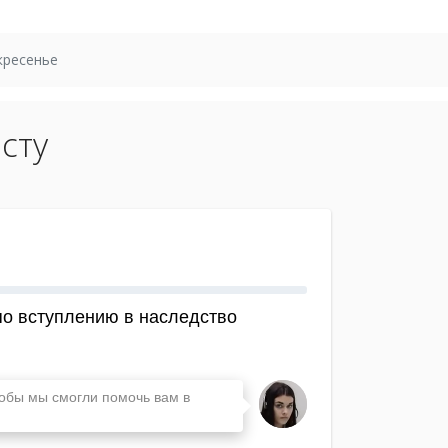
кресенье
сту