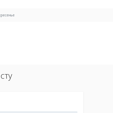
кресенье
сту