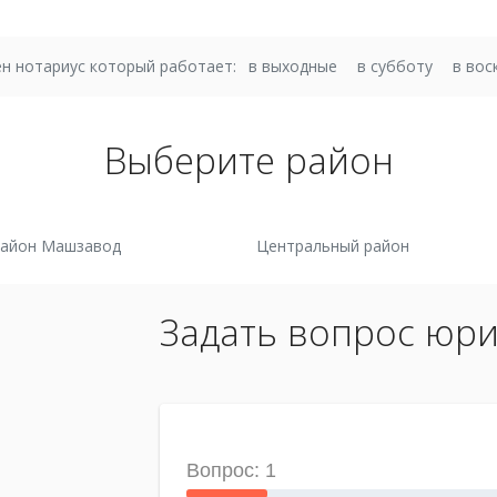
н нотариус который работает:
в выходные
в субботу
в вос
Выберите район
район Машзавод
Центральный район
Задать вопрос юри