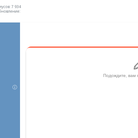
усов: 7 934
бновление: