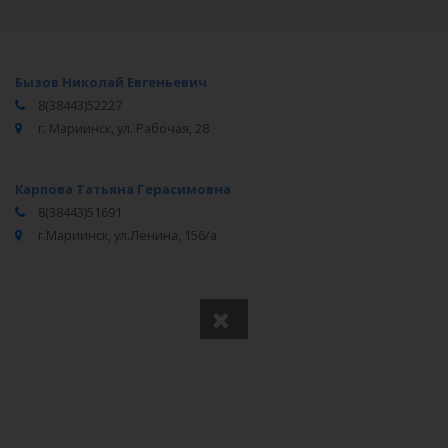
Бызов Николай Евгеньевич
8(38443)52227
г. Мариинск, ул. Рабочая, 28
Карпова Татьяна Герасимовна
8(38443)51691
г.Мариинск, ул.Ленина, 156/а
Вся информация получена из открытого реестра
Министерства Юстиции Российской Федерации и с
официального сайта нотариальной палаты Кемеровской
области.