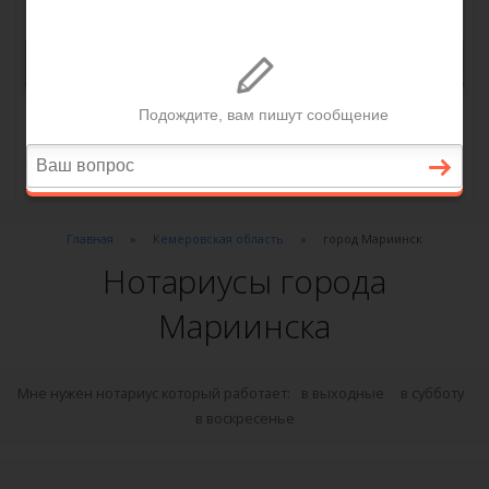
Главная
Кемеровская область
город Мариинск
Нотариусы города
Мариинска
Мне нужен нотариус который работает:
в выходные
в субботу
в воскресенье