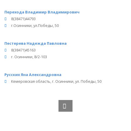
Перехода Владимир Владимирович
8(38471)44793
г.Осинники, ул.Победы, 50
Пестерева Надежда Павловна
8(38471)45163
г. Осинники, 8/2-103
Русских Яна Александровна
Кемеровская область, г. Осинники, ул. Победы, 50
Вся информация получена из открытого реестра
Министерства Юстиции Российской Федерации и с
официального сайта нотариальной палаты Кемеровской