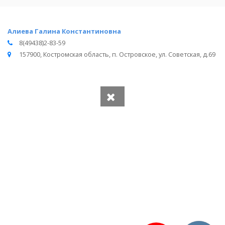
Алиева Галина Константиновна
8(49438)2-83-59
157900, Костромская область, п. Островское, ул. Советская, д.69
Вся информация получена из открытого реестра
Министерства Юстиции Российской Федерации и с
официального сайта нотариальной палаты Костромской
области.
Частота обновления: 1 раз в неделю.
Дата последней проверки: 03.08.2026
©
2026
МирНотариусов - все права зашищены