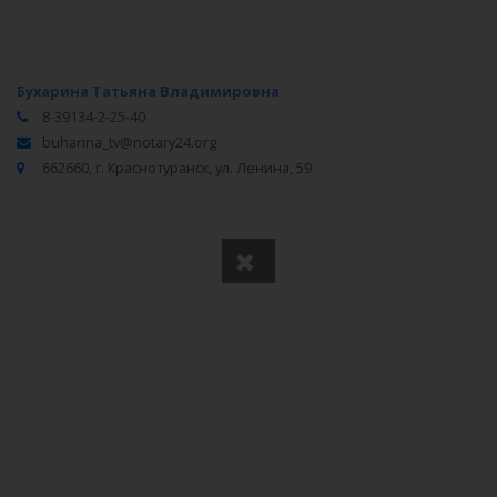
Бухарина Татьяна Владимировна
8-39134-2-25-40
buharina_tv@notary24.org
662660, г. Краснотуранск, ул. Ленина, 59
Вся информация получена из открытого реестра
Министерства Юстиции Российской Федерации и с
официального сайта нотариальной палаты Красноярского
края.
Частота обновления: 1 раз в неделю.
Дата последней проверки: 03.08.2026