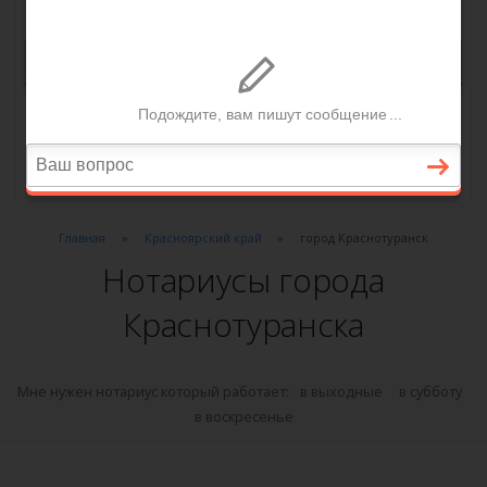
Главная
Красноярский край
город Краснотуранск
Нотариусы города
Краснотуранска
Мне нужен нотариус который работает:
в выходные
в субботу
в воскресенье