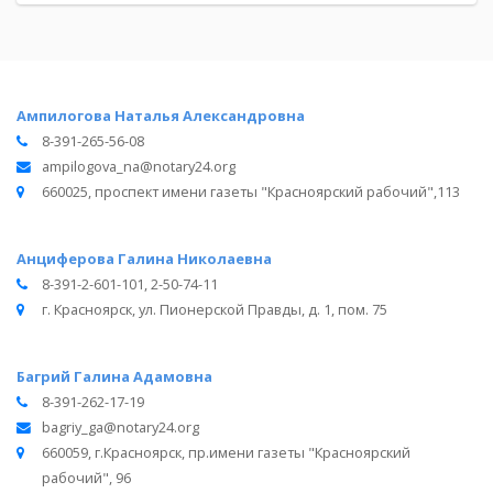
Ампилогова Наталья Александровна
8-391-265-56-08
ampilogova_na@notary24.org
660025, проспект имени газеты "Красноярский рабочий",113
Анциферова Галина Николаевна
8-391-2-601-101, 2-50-74-11
г. Красноярск, ул. Пионерской Правды, д. 1, пом. 75
Багрий Галина Адамовна
8-391-262-17-19
bagriy_ga@notary24.org
660059, г.Красноярск, пр.имени газеты "Красноярский
рабочий", 96