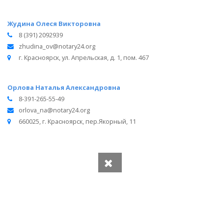
Жудина Олеся Викторовна
8 (391) 2092939
zhudina_ov@notary24.org
г. Красноярск, ул. Апрельская, д. 1, пом. 467
Орлова Наталья Александровна
8-391-265-55-49
orlova_na@notary24.org
660025, г. Красноярск, пер.Якорный, 11
Вся информация получена из открытого реестра
Министерства Юстиции Российской Федерации и с
официального сайта нотариальной палаты Красноярского
края.