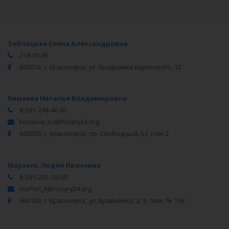
Заблоцкая Елена Александровна
218-03-85
660074. г. Красноярск, ул. Академика Киренского, 32
Кимаева Наталья Владимировна
8-391-244-46-45
kimaeva_nv@notary24.org
660028, г. Красноярск, пр. Свободный, 57, пом.2
Мархель Лидия Ивановна
8-391-202-36-09
marhel_li@notary24.org
660100, г. Красноярск, ул. Кравченко, д. 6, пом. № 138