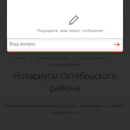
Главная
Красноярский край
город Красноярск
Октябрьский район
Нотариусы Октябрьского
района
Мне нужен нотариус который работает:
в выходные
в субботу
в воскресенье