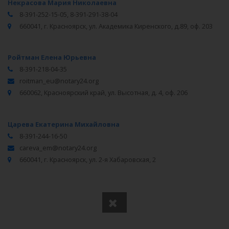
Некрасова Мария Николаевна
8-391-252-15-05, 8-391-291-38-04
660041, г. Красноярск, ул. Академика Киренского, д.89, оф. 203
Ройтман Елена Юрьевна
8-391-218-04-35
roitman_eu@notary24.org
660062, Красноярский край, ул. Высотная, д. 4, оф. 206
Царева Екатерина Михайловна
8-391-244-16-50
careva_em@notary24.org
660041, г. Красноярск, ул. 2-я Хабаровская, 2
Вся информация получена из открытого реестра