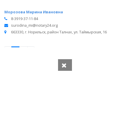
Морозова Марина Ивановна
8-3919-37-11-84
surodina_mi@notary24.org
663330, г. Норильск, район Талнах, ул. Таймырская, 16
‹
1
2
›
Вся информация получена из открытого реестра
Министерства Юстиции Российской Федерации и с
официального сайта нотариальной палаты Красноярского
края.
Частота обновления: 1 раз в неделю.
Дата последней проверки: 03.08.2026