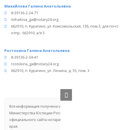
Михайлова Галина Анатольевна
8-39136-2-24-71
mihailova_ga@notary24.org
662910, п. Курагино, ул. Комсомольская, 136, пом.3, для почт.
отпр.: 662910, а/я 5
Ростокина Галина Анатольевна
8-39136-2-34-41
rostokina_ga@notary24.org
662910, п. Курагино, ул. Ленина, д. 55, пом. 3
Вся информация получена из открытого реестра
Министерства Юстиции Российской Федерации и с
официального сайта нотариальной палаты Красноярского
края.