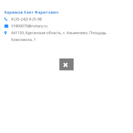
Каримов Хаят Фаритович
8 (35-242) 9-25-98
01800070@notary.ru
641130, Курганская область, с. Альменево, Площадь
Комсомола, 1
Вся информация получена из открытого реестра
Министерства Юстиции Российской Федерации и с
официального сайта нотариальной палаты Курганской
области.
Частота обновления: 1 раз в неделю.
Дата последней проверки: 03.08.2026