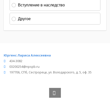
Юргенс Лариса Алексеевна
434-3082
03200254@npspb.ru
197706, СПб, Сестрорецк, ул. Володарского, д. 5, оф. 35
Вся информация получена из открытого реестра
Министерства Юстиции Российской Федерации и с