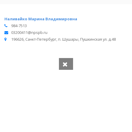
Наливайко Марина Владимировна
984-7513
03200411@npspb.ru
196626, Санкт-Петербург, п. Шушары, Пушкинская ул. д.48
Вся информация получена из открытого реестра
Министерства Юстиции Российской Федерации и с
официального сайта нотариальной палаты Ленинградской
области.
Частота обновления: 1 раз в неделю.
Дата последней проверки: 03.08.2026