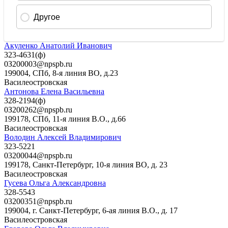
Акуленко Анатолий Иванович
323-4631(ф)
0З200003@nрsрb.ru
199004, СПб, 8-я линия ВО, д.23
Василеостровская
Антонова Елена Васильевна
328-2194(ф)
0З200262@npspb.ru
199178, СПб, 11-я линия В.О., д.66
Василеостровская
Володин Алексей Владимирович
323-5221
03200044@npspb.ru
199178, Санкт-Петербург, 10-я линия ВО, д. 23
Василеостровская
Гусева Ольга Александровна
328-5543
03200351@npspb.ru
199004, г. Санкт-Петербург, 6-ая линия В.О., д. 17
Василеостровская