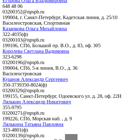
Егорова Ольга Владимировна
648 48 06
03200352@npspb.ru
199004, г. Санкт-Петербург, Кадетская линия, д. 25/10
Василеостровская
,
Спортивная
Казанкова Ольга Михайловна
322-4035(ф)
03200103@npspb.ru
199106, СПб, Большой пр. В.О., д. 83, оф. 305
Королева Светлана Вадимовна
323-6298
03200196@npspb.ru
199004, СПб, 5-я линия, В.О., д. 36
Василеостровская
Кушнов Александр Сергеевич
350-3739350-8024(ф)
03200329@npspb.ru
199155, Санкт-Петербург, Одоевского ул. д. 28, оф. 22Н
Лялькин Александр Никитович
355-9795
03200271@npspb.ru
199226, СПб, Морская наб. , д. 9
Лялькина Татьяна Павловна
323-4801(ф)
03200139@npspb.ru