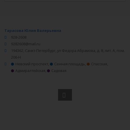
Тарасова Юлия Валерьевна
928-2608
9282608@mail.ru
194362, Санкт-Петербург, ул Федора Абрамова, д. 8, лит. А, пом.
206-Н
Невский проспект
,
Сенная площадь
,
Спасская
,
Адмиралтейская
,
Садовая
Вся информация получена из открытого реестра
Министерства Юстиции Российской Федерации и с
официального сайта нотариальной палаты Ленинградской
области.