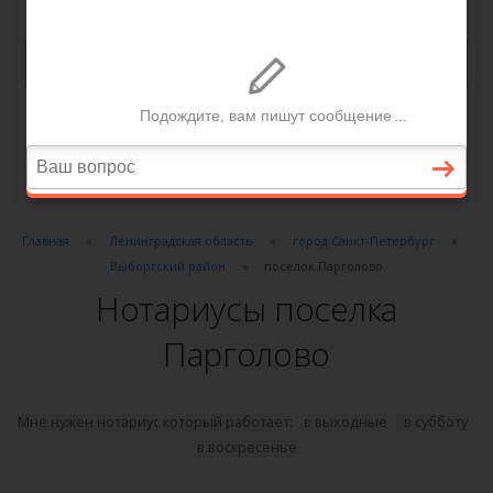
Главная
Ленинградская область
город Санкт-Петербург
Выборгский район
поселок Парголово
Нотариусы поселка
Парголово
Мне нужен нотариус который работает:
в выходные
в субботу
в воскресенье