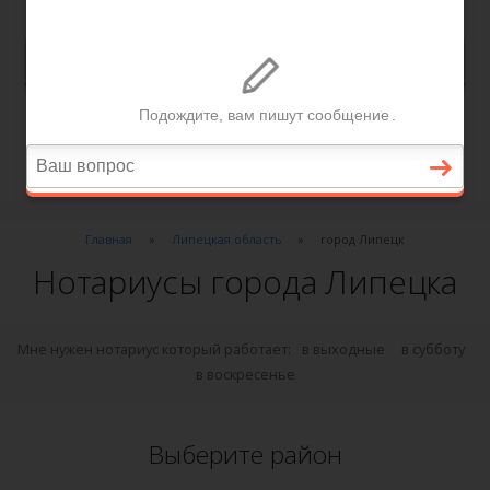
Главная
Липецкая область
город Липецк
Нотариусы города Липецка
Мне нужен нотариус который работает:
в выходные
в субботу
в воскресенье
Выберите район