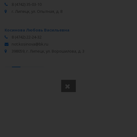
8 (4742) 35-03-10
г. Липецк, ул. Опытная, д. 8
Косинова Любовь Васильевна
8 (4742) 22-24-32
not.kosinova@bk.ru
398059, г. Липецк, ул. Ворошилова, д. 3
‹
1
2
3
›
Вся информация получена из открытого реестра
Министерства Юстиции Российской Федерации и с
официального сайта нотариальной палаты Липецкой
области.
Частота обновления: 1 раз в неделю.
Дата последней проверки: 03.08.2026