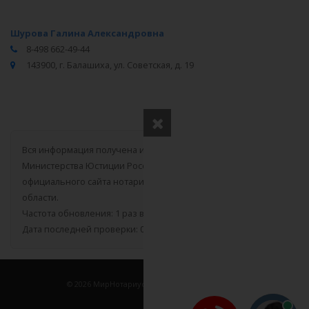
Шурова Галина Александровна
8-498 662-49-44
143900, г. Балашиха, ул. Советская, д. 19
Вся информация получена из открытого реестра
Министерства Юстиции Российской Федерации и с
официального сайта нотариальной палаты Московской
области.
Частота обновления: 1 раз в неделю.
Дата последней проверки: 03.08.2026
©
2026
МирНотариусов - все права зашищены