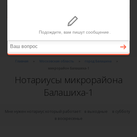
Главная
Московская область
город Балашиха
микрорайон Балашиха-1
Нотариусы микрорайона
Балашиха-1
Мне нужен нотариус который работает:
в выходные
в субботу
в воскресенье