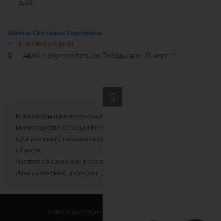
д. 23
Шеина Светлана Сергеевна
Р. 8-496-57-3-44-44
144000, г. Электросталь, ул. Победы, дом 17, корп. 1
Вся информация получена из открытого реестра
Министерства Юстиции Российской Федерации и с
официального сайта нотариальной палаты Московской
области.
Частота обновления: 1 раз в неделю.
Дата последней проверки: 03.08.2026
©
2026
МирНотариусов - все права зашищены