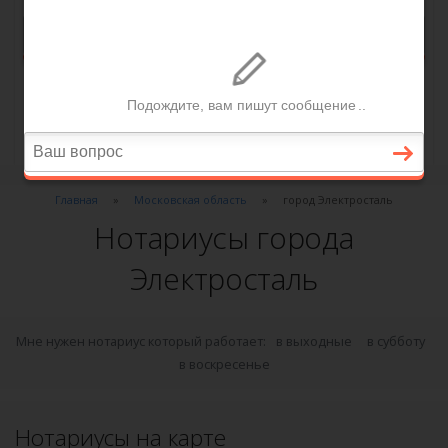
Главная
Московская область
город Электросталь
Нотариусы города
Электросталь
Мне нужен нотариус который работает:
в выходные
в субботу
в воскресенье
Нотариусы на карте