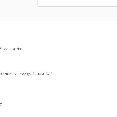
бакина д. 4а
ейный пр., корпус 1, пом. № 4
7