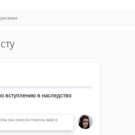
кресенье
сту