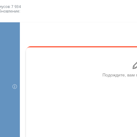
усов: 7 934
бновление: