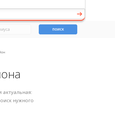
ПОИСК
йон
йона
 актуальная:
Поиск нужного