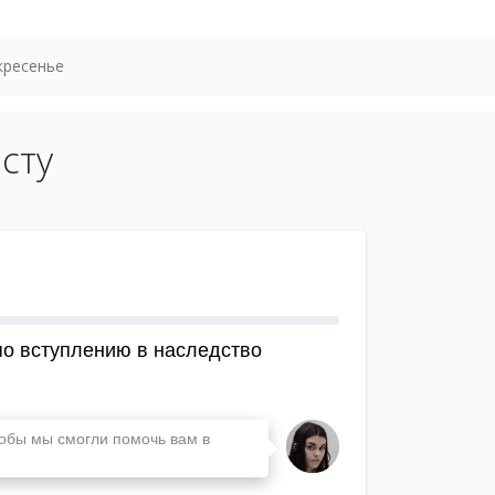
кресенье
сту