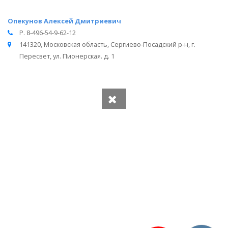
Опекунов Алексей Дмитриевич
Р. 8-496-54-9-62-12
141320, Московская область, Сергиево-Посадский р-н, г.
Пересвет, ул. Пионерская. д. 1
Вся информация получена из открытого реестра
Министерства Юстиции Российской Федерации и с
официального сайта нотариальной палаты Московской
области.
Частота обновления: 1 раз в неделю.
Дата последней проверки: 03.08.2026
©
2026
МирНотариусов - все права зашищены