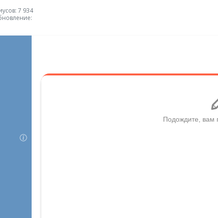
усов: 7 934
бновление: