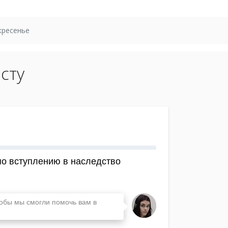
кресенье
сту