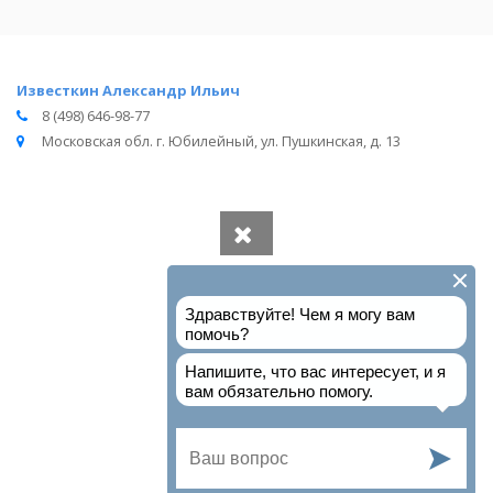
Известкин Александр Ильич
8 (498) 646-98-77
Московская обл. г. Юбилейный, ул. Пушкинская, д. 13
Вся информация получена из открытого реестра
Министерства Юстиции Российской Федерации и с
официального сайта нотариальной палаты Московской
области.
Частота обновления: 1 раз в неделю.
Дата последней проверки: 03.08.2026
©
2026
МирНотариусов - все права зашищены