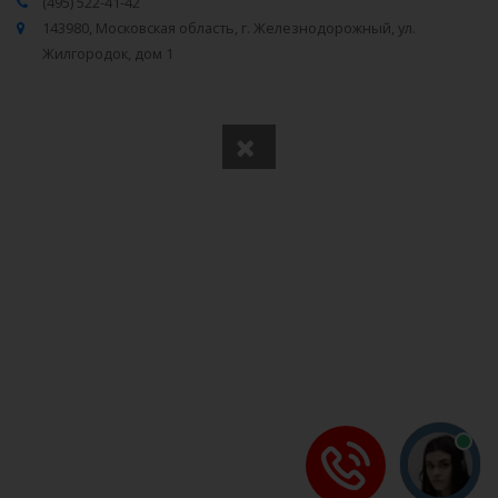
(495) 522-41-42
143980, Московская область, г. Железнодорожный, ул.
Жилгородок, дом 1
Вся информация получена из открытого реестра
Министерства Юстиции Российской Федерации и с
официального сайта нотариальной палаты Московской
области.
Частота обновления: 1 раз в неделю.
Дата последней проверки: 03.08.2026
©
2026
МирНотариусов - все права зашищены