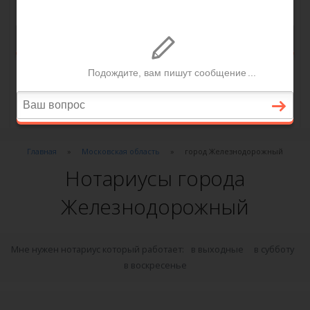
Главная
Московская область
город Железнодорожный
Нотариусы города
Железнодорожный
Мне нужен нотариус который работает:
в выходные
в субботу
в воскресенье